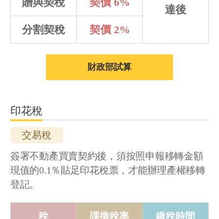
贈與契稅
契價 6%
達後
分割契稅
契價 2%
財政部試算
印花稅
交易稅
簽署不動產買賣契約後，須按照申報移轉金額
現值的0.1％貼足印花稅票，才能辦理產權移轉
登記。
稅
課徵稅率
繳稅時間