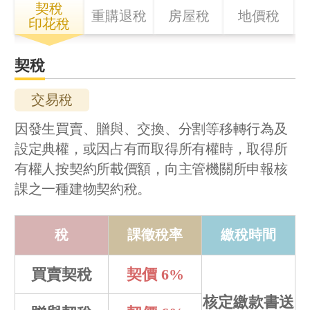
契稅
重購退稅
房屋稅
地價稅
印花稅
契稅
交易稅
因發生買賣、贈與、交換、分割等移轉行為及
設定典權，或因占有而取得所有權時，取得所
有權人按契約所載價額，向主管機關所申報核
課之一種建物契約稅。
稅
課徵稅率
繳稅時間
買賣契稅
契價 6%
核定繳款書送