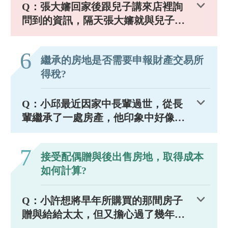
Q：張大嬸回家後跟兒子講來店裡詢
問到的資訊，隔天張大嬸就與兒子再
來一趟想再請教以實際獲利申報，是
有甚麼費用是可以拿來扣除扣抵來做
6
繼承的房地是否需要申報財產交易所
節稅規劃的？
得稅?
Q：小邱最近因家中長輩過世，從長
輩繼承了一處房產，他印象中好像有
房子移轉就要報稅，但因為小邱財剛
滿20歲對於一些稅制不是很清楚，想
7
接受配偶贈與後出售房地，取得成本
向我們尋求一些協助，希望我們能給
如何計算?
予一些稅務上的解答。
Q：小許想將早年所購買的那間房子
贈與給給太太，但又擔心過了幾年後