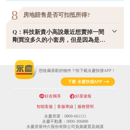
如果太太賣出這房子時，是不是原始
取得成本就會是贈與給太太時的公告
8
房地賠售是否可扣抵所得?
現值，導致需要繳納較多的財產交易
所的稅？
Q：科技新貴小高說最近想賣掉一間
剛買沒多久的小套房，但是因為是賠
錢賣那他就是屬於財產交易損失，因
為小高本身職業收入所得很高，小高
想知道這次的財產交易損失是不是可
以抵扣小高其他的所得嗎?
想收藏喜歡的物件？快下載永慶快搜APP！
好友獨享
好屋速報
智能客服
客服專線
服務聲明
永慶房屋：0800-661111
永慶不動產：0800-306888
永慶房屋仲介股份有限公司負責建置及維護