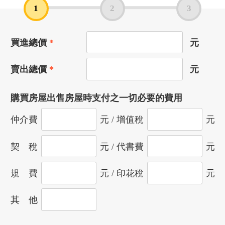
1
2
3
買進總價
元
賣出總價
元
購買房屋出售房屋時支付之一切必要的費用
仲介費
元 / 增值稅
元
契 稅
元 / 代書費
元
規 費
元 / 印花稅
元
其 他