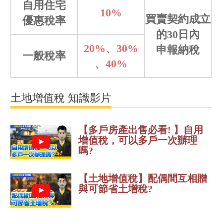
自用住宅
10%
買賣契約成立
優惠稅率
的30日內
20%、30%
申報納稅
一般稅率
、40%
土地增值稅 知識影片
【多戶房產出售必看! 】自用
增值稅，可以多戶一次辦理
嗎?
【土地增值稅】配偶間互相贈
與可節省土增稅?