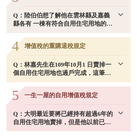
Q：陸伯伯想了解他在雲林縣及嘉義
縣各有 一棟有符合自用住宅用地的房
子要同時賣掉，陸伯伯需要如何辦
理，才可達到節稅的效果呢？
4
增值稅的重購退稅規定
Q：林嘉先生在109年10月1 日賣掉一
個自用住宅用地也過戶完成，這筆土
地申報移轉現值是 120萬元，繳了土
地增值稅25萬元，又在111年 9月25日
5
一生一屋的自用增值稅規定
立約申報買入新屋，同年10月15日過
戶完成，買入的申報移轉現值是110
Q：大明最近要將已經持有超過6年的
萬元，請問林嘉先生是否可以符合重
自用住宅用地賣掉，但是他以前已經
購退稅？如果可以那可以退稅多少
賣過一次房子，並按一生一次自用住
錢？