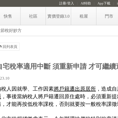
註冊/登入
AI特助
App下載
快售
社區
實價登錄3.0
租屋
門市
售屋房價即時算
租屋
款節稅好妙方
免費房價諮詢留言
政大永慶租金行情地圖
回列表頁
賣屋知識
代租代管服務
稅費試算
自宅稅率適用中斷 須重新申請 才可繼續
格局圖工具
23.10
納稅人因就學、工作因素
將戶籍遷出原居所
，造成自
斷
，事後當納稅人將戶籍遷回原住處時，必須重新提
請，才能再按低稅率課稅，否則就要按一般稅率課徵
手