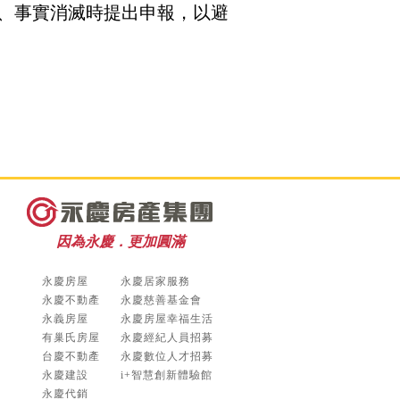
、事實消滅時提出申報，以避
因為永慶．更加圓滿
永慶房屋
永慶居家服務
永慶不動產
永慶慈善基金會
永義房屋
永慶房屋幸福生活
有巢氏房屋
永慶經紀人員招募
台慶不動產
永慶數位人才招募
永慶建設
i+智慧創新體驗館
永慶代銷