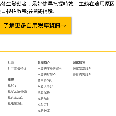
籍發生變動者，最好儘早把握時效，主動在適用原因
免日後招致稅捐機關補稅。
社區
集團簡介
居家服務
社區實價登錄
永慶房產集團簡介
居家清潔服務
永慶房屋簡介
優質搬家服務
租屋
董事長的話
租房子
永慶大事紀
租辦公室/廠辦
獲獎紀錄
租黃金店面
服務項目
租服業證照
經營方針
服務保證