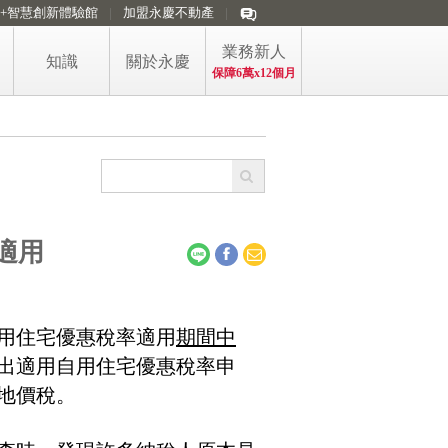
i+智慧創新體驗館
加盟永慶不動產
業務新人
知識
關於永慶
保障6萬x12個月
看房訊懂房市
買賣精選懶人包
買方購屋的稅
房產防詐專區
適用
屋主售屋的稅
購售屋稅費短片
用住宅優惠稅率適用
期間中
政大永慶房價指數
出適用自用住宅優惠稅率申
永慶房屋 五大第一
地價稅。