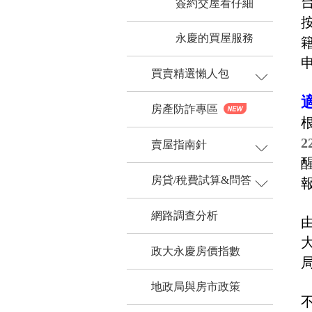
簽約交屋看仔細
買屋試算
永慶的買屋服務
買賣精選懶人包
房產防詐專區
賣屋指南針
房貸/稅費試算&問答
網路調查分析
政大永慶房價指數
地政局與房市政策