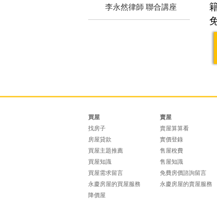
李永然律師 聯合講座
買屋
賣屋
找房子
賣屋算算看
房屋貸款
實價登錄
買屋主題推薦
售屋稅費
買屋知識
售屋知識
買屋需求留言
免費房價諮詢留言
永慶房屋的買屋服務
永慶房屋的賣屋服務
降價屋