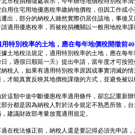
台北市稅捐稽徵處表示，今年辦理地價稅特別稅率清
按自用住宅用地優惠稅率繳納地價稅，但因工作或小
籍遷出，部分的納稅人雖然實際仍居住該地，事後又
申請適用優惠稅率，而被稅捐機關以一般用地稅率課
適用特別稅率的土地，應在每年地價稅開徵前40
根據土地稅法規定，適用特別稅率的土地，應在每年
22日，遇假日順延一天
）提出申請，當年度才可按照
醒納稅人，如果有適用特別稅率原因或事實消滅的情
報，才能真實反映其地價稅課徵的方式，並避免被以
由於這類中途中斷優惠稅率適用條件，卻忘記重新辦
大部分都是因為納稅人對於法令規定不熟悉所致，台
局，建議財政部考量放寬適用規定。
不過在稅法修正前，納稅人還是要記得必須先申請，