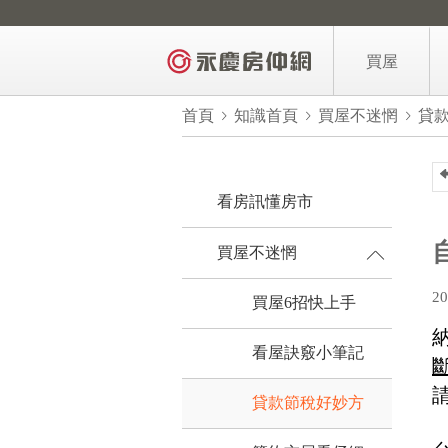
買屋
區域找房
首頁
知識首頁
買屋不迷惘
貸
AI找房
買屋力找房
看房訊懂房市
3年內新屋
買屋不迷惘
億品豪邸
20
買屋6招快上手
降價屋
買屋主題推薦
看屋訣竅小筆記
買屋需求留言
貸款節稅好妙方
買屋6招快上