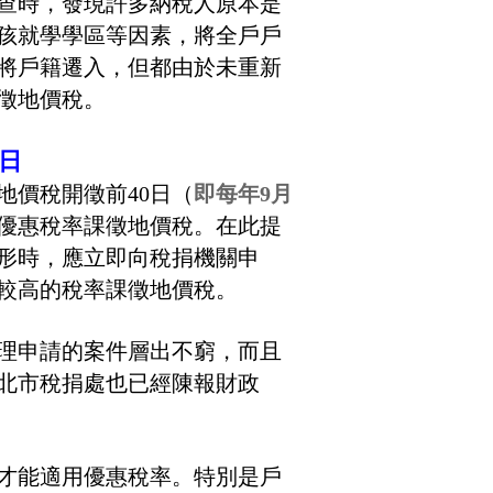
查時，發現許多納稅人原本是
孩就學學區等因素，將全戶戶
將戶籍遷入，但都由於未重新
徵地價稅。
日
地價稅開徵前40日（
即每年9月
優惠稅率課徵地價稅。在此提
形時，應立即向稅捐機關申
較高的稅率課徵地價稅。
理申請的案件層出不窮，而且
北市稅捐處也已經陳報財政
才能適用優惠稅率。特別是戶