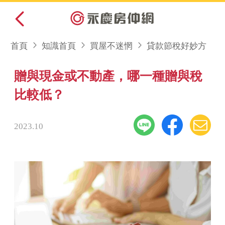
首頁
知識首頁
買屋不迷惘
貸款節稅好妙方
贈與現金或不動產，哪一種贈與稅
比較低？
2023.10