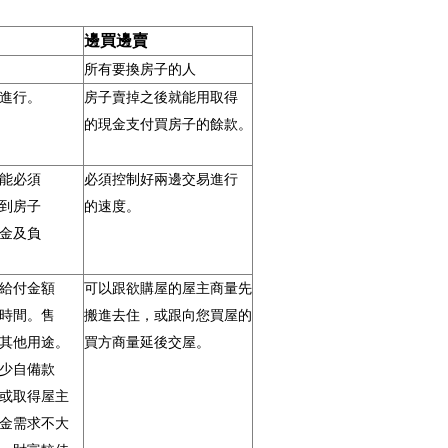
邊買邊賣
所有要換房子的人
進行。
房子賣掉之後就能用取得
的現金支付買房子的餘款。
能必須
必須控制好兩邊交易進行
到房子
的速度。
金及負
給付金額
可以跟欲購屋的屋主商量先
時間。售
搬進去住，或跟向您買屋的
其他用途。
買方商量延後交屋。
少自備款
或取得屋主
金需求不大