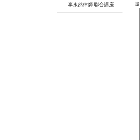
擔
李永然律師 聯合講座