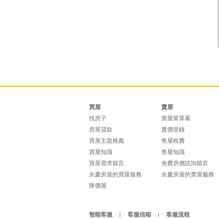
買屋
賣屋
找房子
賣屋算算看
房屋貸款
實價登錄
買屋主題推薦
售屋稅費
買屋知識
售屋知識
買屋需求留言
免費房價諮詢留言
永慶房屋的買屋服務
永慶房屋的賣屋服務
降價屋
智能客服
客服信箱
客服流程