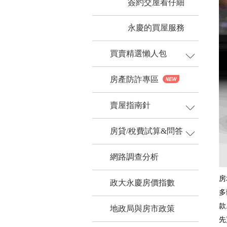
簽約交屋看仔細
買屋試算
永慶的買屋服務
買賣精選懶人包
房產防詐專區
賣屋指南針
房貸/稅費試算&問答
網路調查分析
房
政大永慶房價指數
多
款
地政局與房市政策
先