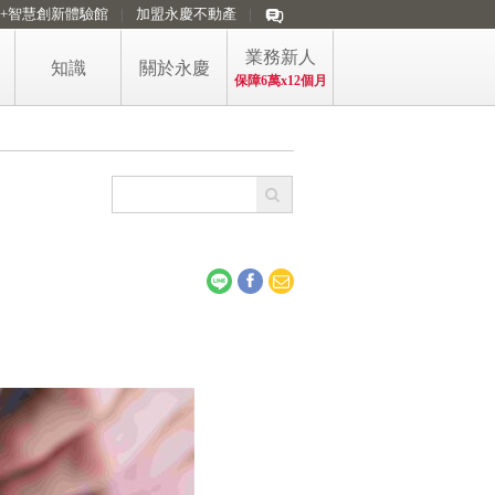
i+智慧創新體驗館
加盟永慶不動產
業務新人
知識
關於永慶
保障6萬x12個月
看房訊懂房市
買賣精選懶人包
買方購屋的稅
房產防詐專區
屋主售屋的稅
購售屋稅費短片
政大永慶房價指數
永慶房屋 五大第一