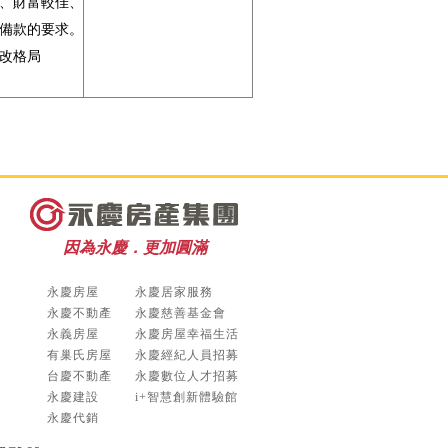
、財富較佳、
備款的要求。
改格局
因為永慶．更加圓滿
永慶房屋
永慶居家服務
永慶不動產
永慶慈善基金會
永義房屋
永慶房屋幸福生活
有巢氏房屋
永慶經紀人員招募
台慶不動產
永慶數位人才招募
永慶建設
i+智慧創新體驗館
永慶代銷