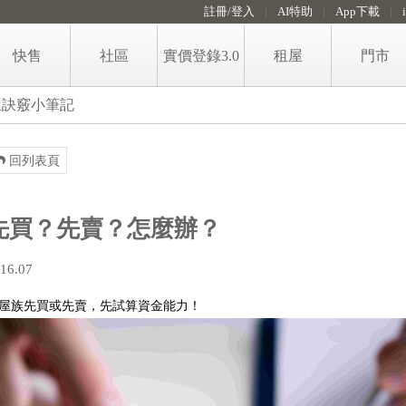
註冊/登入
AI特助
App下載
快售
社區
實價登錄3.0
租屋
門市
售屋房價即時算
租屋
屋訣竅小筆記
免費房價諮詢留言
政大永慶租金行情地圖
回列表頁
賣屋知識
代租代管服務
稅費試算
先買？先賣？怎麼辦？
格局圖工具
16.07
屋族先買或先賣，先試算資金能力！
手