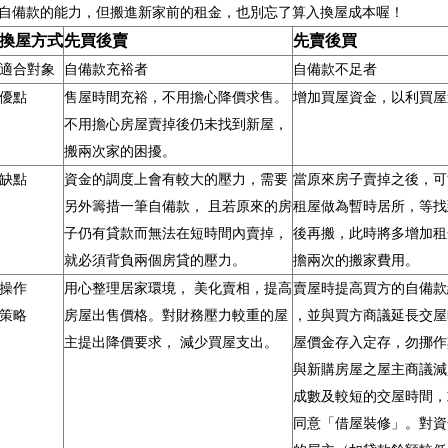
自備款的能力，但搬進新家前的租金，也別忘了算入換屋成本喔！
換屋方式
先買後賣
先賣後買
適合對象
自備款充裕者
自備款不足者
優點
售屋時間充裕，不用擔心降價求售。
增加買屋資金，以利買屋
不用擔心房屋賣掉後仍未找到新屋，
搬兩次家的困擾。
缺點
資金的調度上會有較大的壓力，需要
當原來房子賣掉之後，可
另外籌措一筆自備款， 且若原來的房
租屋做為暫時居所，等找
子仍有貸款而無法在短時間內賣掉，
後再搬，此時將多增加租
就必須背負兩個房貸的壓力。
擔兩次的搬家費用。
操作
用心整理居家環境， 美化賣相，提高
賣屋時提高買方的自備款
策略
房屋出售價格。對財務壓力較重的屋
，並與買方商議延長交屋
主提出降價要求， 減少買屋支出。
屋價金存入定存，勿挪作
與新購房屋之屋主商議減
成數及較短的交屋時間，
同意「借屋裝修」。對資