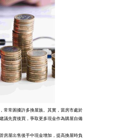
，常常困擾許多換屋族。其實，當房市處於
建議先賣後買，爭取更多現金作為購屋自備
管房屋出售後手中現金增加，提高換屋時負