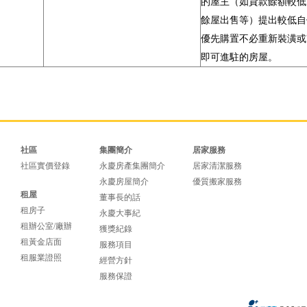
的屋主（如貸款餘額較低
餘屋出售等）提出較低自
優先購置不必重新裝潢或
即可進駐的房屋。
社區
集團簡介
居家服務
社區實價登錄
永慶房產集團簡介
居家清潔服務
永慶房屋簡介
優質搬家服務
租屋
董事長的話
租房子
永慶大事紀
租辦公室/廠辦
獲獎紀錄
租黃金店面
服務項目
租服業證照
經營方針
服務保證