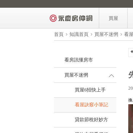
買屋
區域找房
首頁
知識首頁
買屋不迷惘
看
AI找房
買屋力找房
看房訊懂房市
3年內新屋
買屋不迷惘
億品豪邸
20
買屋6招快上手
降價屋
換
買屋主題推薦
看屋訣竅小筆記
買屋需求留言
貸款節稅好妙方
買屋6招快上