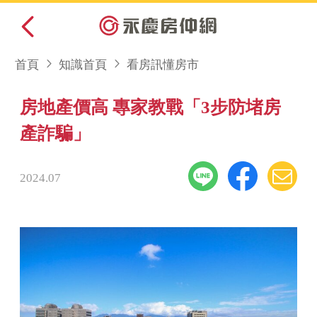
首頁
知識首頁
看房訊懂房市
房地產價高 專家教戰「3步防堵房
產詐騙」
2024.07