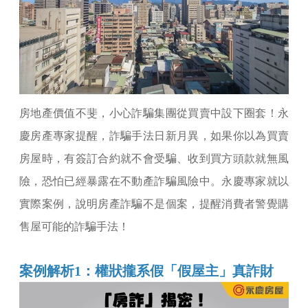
房地產價值不斐，小心詐騙集團從買賣中設下圈套！永
慶房產專家提醒，詐騙手法日新月異，如果你以為買賣
房屋時，有簽訂合約就不會受騙、收到買方頭款就無風
險，恐怕已經暴露在不動產詐騙風險中。永慶專家就以
實際案例，說明房產詐騙不是個案，提醒消費者警覺購
售屋可能的詐騙手法！
案例解析1：權狀攏系假「假屋主」真詐財