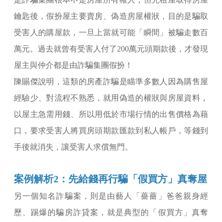
鑰匙後，假扮屋主要賣房、偽造房屋權狀，目的是騙取
受害人的購屋款，一旦上當就可能「瞬間」被騙走數百
萬元。過去就曾有受害人付了200萬元頭期款後，才發現
屋主與仲介都是由詐騙集團假扮！
陳賜傑說明，這類的房產詐騙是瞄準多數人因為購售屋
經驗少、對流程不熟悉，就用偽造的權狀與房屋資料，
以屋主急需用錢、所以用低於市場行情的出售價格為藉
口，要求受害人將買房頭期款匯款到私人帳戶，等錢到
手後就消失，讓受害人求償無門。
案例解析2：先給錢再行騙「假買方」真奪屋
另一個知名詐騙案，則是由藝人「薔薔」爸爸親身經
歷、踢爆的騙房詐貸案，就是典型的「假買方」真奪