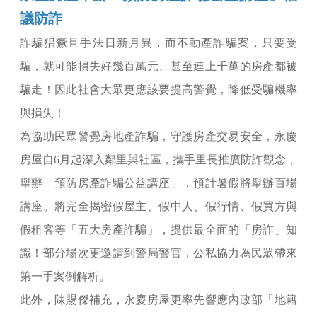
議防詐
詐騙猖獗且手法日新月異，而不動產詐騙案，只要受
騙，就可能損失好幾百萬元、甚至連上千萬的房產都被
騙走！因此社會大眾更應該要提高警覺，降低受騙機率
與損失！
為協助民眾警覺房地產詐騙，守護房產交易安全，永慶
房屋自6月起深入鄰里與社區，攜手里長推廣防詐觀念，
舉辦「預防房產詐騙公益講座」，預計暑假將舉辦百場
講座。將完全揭密假屋主、假中人、假行情、假買方與
假租客等「五大房產詐騙」，提供最全面的「房詐」知
識！部分場次更邀請到警局警官，公私協力為民眾帶來
第一手案例解析。
此外，陳賜傑補充，永慶房屋更率先響應內政部「地籍