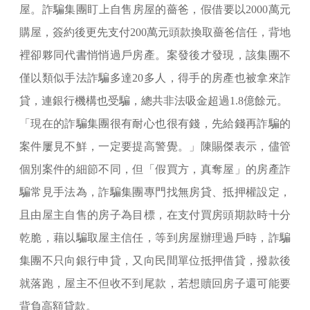
屋。詐騙集團盯上自售房屋的薔爸，假借要以2000萬元
購屋，簽約後更先支付200萬元頭款換取薔爸信任，背地
裡卻夥同代書悄悄過戶房產。案發後才發現，該集團不
僅以類似手法詐騙多達20多人，得手的房產也被拿來詐
貸，連銀行機構也受騙，總共非法吸金超過1.8億餘元。
「現在的詐騙集團很有耐心也很有錢，先給錢再詐騙的
案件屢見不鮮，一定要提高警覺。」陳賜傑表示，儘管
個別案件的細節不同，但「假買方，真奪屋」的房產詐
騙常見手法為，詐騙集團專門找無房貸、抵押權設定，
且由屋主自售的房子為目標，在支付買房頭期款時十分
乾脆，藉以騙取屋主信任，等到房屋辦理過戶時，詐騙
集團不只向銀行申貸，又向民間單位抵押借貸，撥款後
就落跑，屋主不但收不到尾款，若想贖回房子還可能要
背負高額貸款。