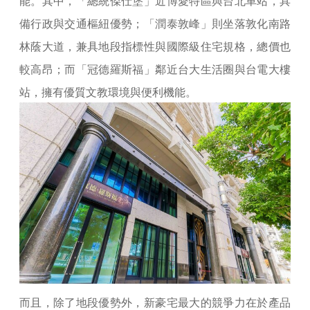
能。其中，「總統傑仕堡」近博愛特區與台北車站，具
備行政與交通樞紐優勢；「潤泰敦峰」則坐落敦化南路
林蔭大道，兼具地段指標性與國際級住宅規格，總價也
較高昂；而「冠德羅斯福」鄰近台大生活圈與台電大樓
站，擁有優質文教環境與便利機能。
而且，除了地段優勢外，新豪宅最大的競爭力在於產品