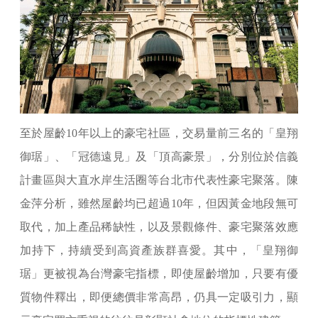
至於屋齡10年以上的豪宅社區，交易量前三名的「皇翔
御琚」、「冠德遠見」及「頂高豪景」，分別位於信義
計畫區與大直水岸生活圈等台北市代表性豪宅聚落。陳
金萍分析，雖然屋齡均已超過10年，但因黃金地段無可
取代，加上產品稀缺性，以及景觀條件、豪宅聚落效應
加持下，持續受到高資產族群喜愛。其中，「皇翔御
琚」更被視為台灣豪宅指標，即使屋齡增加，只要有優
質物件釋出，即便總價非常高昂，仍具一定吸引力，顯