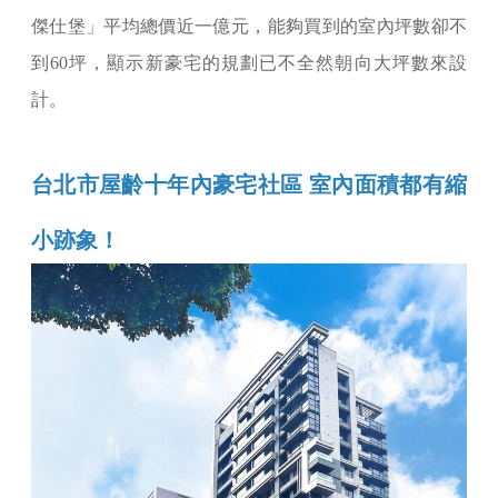
傑仕堡」平均總價近一億元，能夠買到的室內坪數卻不
到60坪，顯示新豪宅的規劃已不全然朝向大坪數來設
計。
台北市屋齡十年內豪宅社區 室內面積都有縮
小跡象！