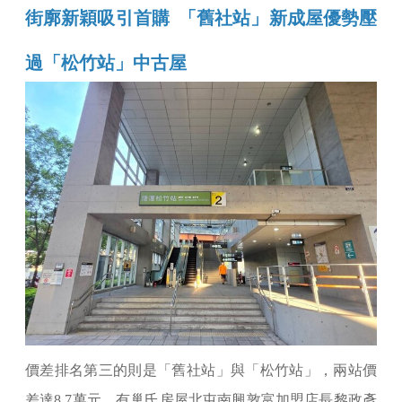
街廓新穎吸引首購 「舊社站」新成屋優勢壓
過「松竹站」中古屋
價差排名第三的則是「舊社站」與「松竹站」，兩站價
差達8.7萬元。有巢氏房屋北屯南興敦富加盟店長黎政彥