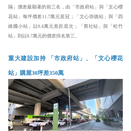
隔」價差最顯著的前三名，由「市政府站」與「文心櫻
花站」每坪價差11.7萬元居冠；「文心崇德站」與「四
維國小站」以9.4萬元差距居次；「舊社站」與「松竹
站」則以8.7萬元的價差排名第三。
重大建設加持 「市政府站」、「文心櫻花
站」購屋30坪差350萬