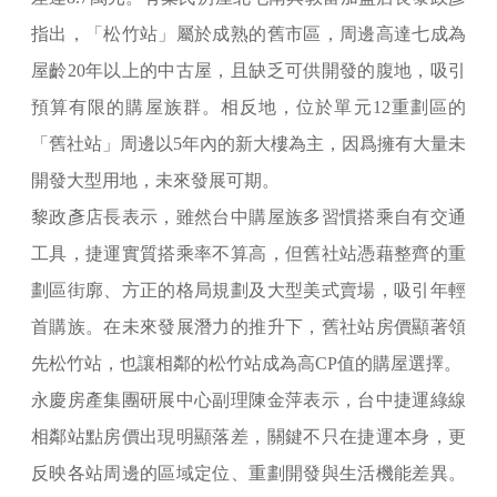
指出，「松竹站」屬於成熟的舊市區，周邊高達七成為
屋齡20年以上的中古屋，且缺乏可供開發的腹地，吸引
預算有限的購屋族群。相反地，位於單元12重劃區的
「舊社站」周邊以5年內的新大樓為主，因爲擁有大量未
開發大型用地，未來發展可期。
黎政彥店長表示，雖然台中購屋族多習慣搭乘自有交通
工具，捷運實質搭乘率不算高，但舊社站憑藉整齊的重
劃區街廓、方正的格局規劃及大型美式賣場，吸引年輕
首購族。在未來發展潛力的推升下，舊社站房價顯著領
先松竹站，也讓相鄰的松竹站成為高CP值的購屋選擇。
永慶房產集團研展中心副理陳金萍表示，台中捷運綠線
相鄰站點房價出現明顯落差，關鍵不只在捷運本身，更
反映各站周邊的區域定位、重劃開發與生活機能差異。