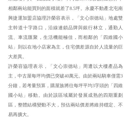
相鄰兩站能買到的面積就差了8.5坪。永慶不動產北屯南
興捷運加盟店協理許榮容表示，「文心崇德站」地處雙
主幹道十字路口，沿線連鎖品牌與銀行林立，通勤人
流、車流匯聚，生活機能極佳，而相鄰的「四維國小
站」則以在地小店家為主，住宅價差源自於人流量的巨
大差異。
許榮容協理表示，「文心崇德站」周遭以大樓產品為
主，中古屋每坪均價已突破40萬元。由於兩站騎車僅需3
分鐘，若考量預算，購屋族將往每坪平均3字頭的「四維
國小站」移動。由於該區域屬於發展成熟的四期重劃
區，整體結構變動不大，預估兩站價差將維持穩定、不
易再擴大。