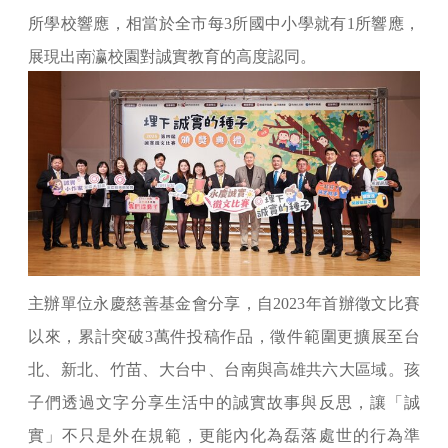
所學校響應，相當於全市每3所國中小學就有1所響應，
展現出南瀛校園對誠實教育的高度認同。
主辦單位永慶慈善基金會分享，自2023年首辦徵文比賽
以來，累計突破3萬件投稿作品，徵件範圍更擴展至台
北、新北、竹苗、大台中、台南與高雄共六大區域。孩
子們透過文字分享生活中的誠實故事與反思，讓「誠
實」不只是外在規範，更能內化為磊落處世的行為準