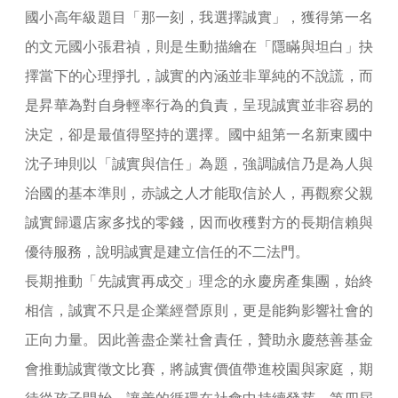
國小高年級題目「那一刻，我選擇誠實」，獲得第一名
的文元國小張君禎，則是生動描繪在「隱瞞與坦白」抉
擇當下的心理掙扎，誠實的內涵並非單純的不說謊，而
是昇華為對自身輕率行為的負責，呈現誠實並非容易的
決定，卻是最值得堅持的選擇。國中組第一名新東國中
沈子珅則以「誠實與信任」為題，強調誠信乃是為人與
治國的基本準則，赤誠之人才能取信於人，再觀察父親
誠實歸還店家多找的零錢，因而收穫對方的長期信賴與
優待服務，說明誠實是建立信任的不二法門。
長期推動「先誠實再成交」理念的永慶房產集團，始終
相信，誠實不只是企業經營原則，更是能夠影響社會的
正向力量。因此善盡企業社會責任，贊助永慶慈善基金
會推動誠實徵文比賽，將誠實價值帶進校園與家庭，期