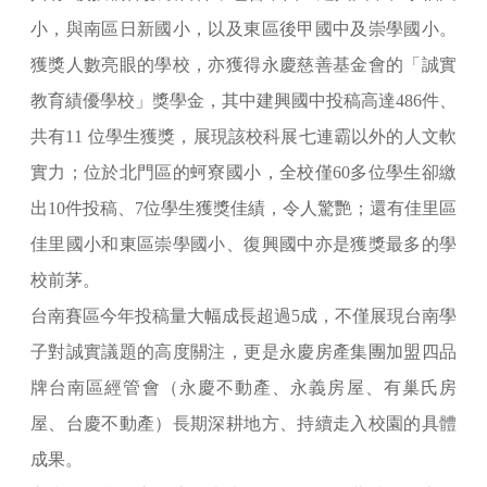
小，與南區日新國小，以及東區後甲國中及崇學國小。
獲獎人數亮眼的學校，亦獲得永慶慈善基金會的「誠實
教育績優學校」獎學金，其中建興國中投稿高達486件、
共有11 位學生獲獎，展現該校科展七連霸以外的人文軟
實力；位於北門區的蚵寮國小，全校僅60多位學生卻繳
出10件投稿、7位學生獲獎佳績，令人驚艷；還有佳里區
佳里國小和東區崇學國小、復興國中亦是獲獎最多的學
校前茅。
台南賽區今年投稿量大幅成長超過5成，不僅展現台南學
子對誠實議題的高度關注，更是永慶房產集團加盟四品
牌台南區經管會（永慶不動產、永義房屋、有巢氏房
屋、台慶不動產）長期深耕地方、持續走入校園的具體
成果。