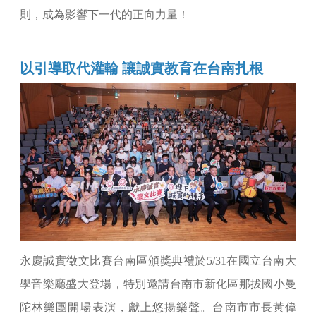
則，成為影響下一代的正向力量！
以引導取代灌輸 讓誠實教育在台南扎根
永慶誠實徵文比賽台南區頒獎典禮於5/31在國立台南大
學音樂廳盛大登場，特別邀請台南市新化區那拔國小曼
陀林樂團開場表演，獻上悠揚樂聲。台南市市長黃偉