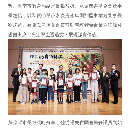
哲、台南市教育局副局長楊智雄、永慶慈善基金會董事
長趙怡，以及贊助單位永慶房產集團加盟事業處董事長
劉炳耀、有巢氏房屋暨台慶不動產經管會會長謝旺瑋皆
親自出席，肯定學生透過文字展現誠實價值。
黃偉哲市長致詞時分享，他從過去在國會擔任議員到如