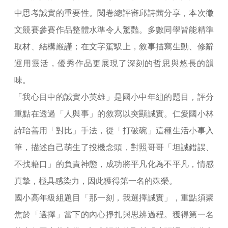
中思考誠實的重要性。閱卷總評審邱詩茜分享，本次徵
文競賽參賽作品整體水準令人驚豔。多數同學皆能精準
取材、結構嚴謹；在文字駕馭上，敘事描寫生動、修辭
運用靈活，優秀作品更展現了深刻的哲思與悠長的韻
味。
「我心目中的誠實小英雄」是國小中年組的題目，評分
重點在透過「人與事」的敘寫以突顯誠實。仁愛國小林
詩珆善用「對比」手法，從「打破碗」這種生活小事入
筆，描述自己萌生了投機念頭，對照哥哥「坦誠錯誤、
不找藉口」的負責神態，成功將平凡化為不平凡，情感
真摯，極具感染力，因此獲得第一名的殊榮。
國小高年級組題目「那一刻，我選擇誠實」，重點須聚
焦於「選擇」當下的內心掙扎與思辨過程。獲得第一名