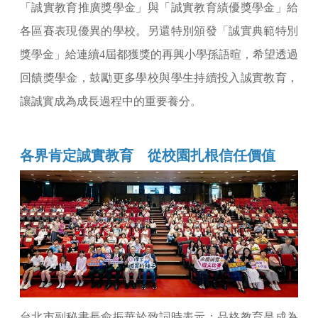
「誠實教育推廣獎學金」與「誠實教育績優獎學金」給
各區賽表現優異的學校。另還特別頒發「誠實典範特別
獎學金」給連續4屆都獲獎的再興小學孫語暄，希望透過
回饋獎學金，鼓勵更多學校與學生持續投入誠實教育，
讓誠實成為成長過程中的重要養分。
各界肯定誠實教育 從校園扎根信任價值
台北市副秘書長俞振華於致詞時表示：品格教育是成為