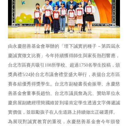
由永慶慈善基金會舉辦的「埋下誠實的種子－第四屆永
慶誠實徵文比賽」今年持續獲得師生與家長熱烈響應，
台北市區賽共吸引108所學校、超過1750名學生投稿，頒
獎典禮5/24於台北市議會禮堂盛大舉行，表揚台北市區
賽各組優秀得獎學生。台北市副秘書長俞振華、永慶慈
善基金會董事長趙怡、台北市議員詹為元、贊助單位永
慶房屋副總經理簡國維皆到場肯定學生透過文字傳遞誠
實價值，並鼓勵孩子在人生道路上持續做出正確選擇。
為展現對誠實教育的重視，永慶慈善基金會今年頒發