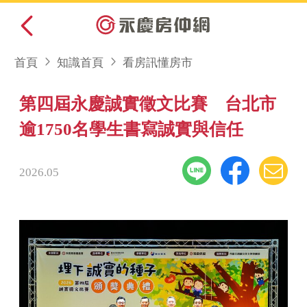
首頁
知識首頁
看房訊懂房市
第四屆永慶誠實徵文比賽 台北市
逾1750名學生書寫誠實與信任
2026.05