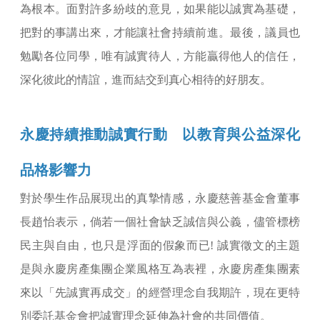
為根本。面對許多紛歧的意見，如果能以誠實為基礎，
把對的事講出來，才能讓社會持續前進。最後，議員也
勉勵各位同學，唯有誠實待人，方能贏得他人的信任，
深化彼此的情誼，進而結交到真心相待的好朋友。
永慶持續推動誠實行動 以教育與公益深化
品格影響力
對於學生作品展現出的真摯情感，永慶慈善基金會董事
長趙怡表示，倘若一個社會缺乏誠信與公義，儘管標榜
民主與自由，也只是浮面的假象而已! 誠實徵文的主題
是與永慶房產集團企業風格互為表裡，永慶房產集團素
來以「先誠實再成交」的經營理念自我期許，現在更特
別委託基金會把誠實理念延伸為社會的共同價值。