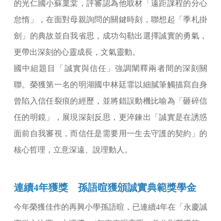
的光仁國小蘇稟棠，評審認為他取材「遠距課程的分心
怠惰」，在面對母親詢問的關鍵時刻，聯想起「季札掛
劍」的典故並自我省思，成功勾勒出選擇誠實的勇氣，
更帶出深刻的心靈成長，文氣靈動。
國中組題目「誠實與信任」強調闡釋兩者間的深刻關
聯。榮獲第一名的明湖國中林廷霏以細膩筆觸描寫自身
曾陷入信任裂痕的經歷，並將錯誤動機比喻為「砸碎信
任的明鏡」，展現深刻反思，更淬鍊出「誠實是在誘惑
面前自我審視，而信任是需要用一生去守護的契約」的
核心哲理，立意深遠、說理動人。
連續4年獲獎 孫語暄獲頒誠實典範獎學金
今年榮獲佳作的再興小學孫語暄，已連續4年在「永慶誠