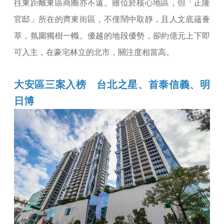
往東距離東區商圈亦不遠。雖位於核心地區，但「正隆
官邸」所在的齊東街區，不僅鬧中取靜，且人文底蘊薈
萃，氛圍獨樹一幟。優越的地段優勢，卻約億元上下即
可入主，在豪宅林立的北市，關注度相當高。
大安區三案入榜 台北之星、首泰信義、明
日博