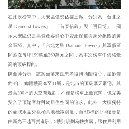
在此次榜單中，大安區強勢佔據三席，分別為「台北之
星 Diamond Towers」、「首泰信義」與「明日博」，顯
示大安區仍是高資產客群心中資產保值與身分象徵的黃
金區域。其中，「台北之星 Diamond Towers」其單價區
間落在每坪199萬至269萬元之間，為本次榜單中價格最
高的頂級標的。
陳金萍分析，該案坐落東區忠孝復興商圈核心，屋齡僅
約4年，總體樓高30至31層，是北市的頂級摩天豪宅。其
最高300坪的大空間規劃，不僅是榜單上最寬闊，也完美
契合了頂端客群對於居住空間的追求。此外，大樓獨特
的菱狀水晶外觀極具地標識別度，而AB棟的1~4樓更是
由新光三越百貨進駐，5樓則規劃為轉換層，讓住戶利用