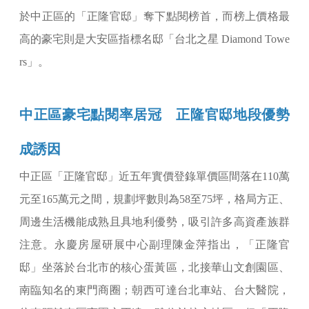
於中正區的「正隆官邸」奪下點閱榜首，而榜上價格最
高的豪宅則是大安區指標名邸「台北之星 Diamond Towe
rs」。
中正區豪宅點閱率居冠 正隆官邸地段優勢
成誘因
中正區「正隆官邸」近五年實價登錄單價區間落在110萬
元至165萬元之間，規劃坪數則為58至75坪，格局方正、
周邊生活機能成熟且具地利優勢，吸引許多高資產族群
注意。永慶房屋研展中心副理陳金萍指出，「正隆官
邸」坐落於台北市的核心蛋黃區，北接華山文創園區、
南臨知名的東門商圈；朝西可達台北車站、台大醫院，