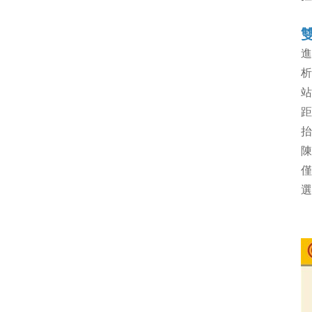
進
析
站
距
抬
陳
僅
選