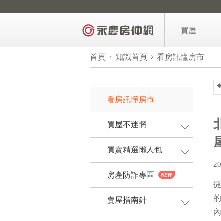
買屋
區域找房
首頁
知識首頁
看房訊懂房市
AI找房
買屋力找房
看房訊懂房市
3年內新屋
買屋不迷惘
億品豪邸
買賣精選懶人包
降價屋
20
買屋主題推薦
房產防詐專區
捷
買屋需求留言
的
賣屋指南針
買屋6招快上
內