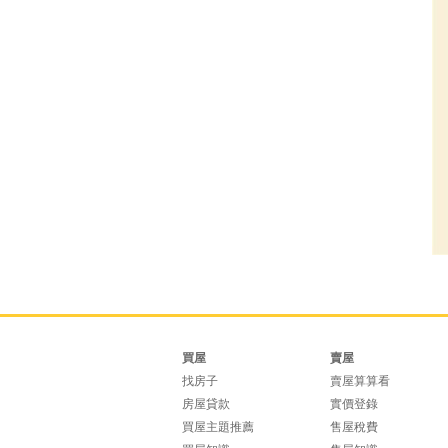
買屋
賣屋
找房子
賣屋算算看
房屋貸款
實價登錄
買屋主題推薦
售屋稅費