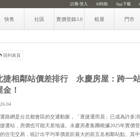
註冊/登入
AI特助
App下載
快售
社區
實價登錄3.0
租屋
門市
售屋房價即時算
租屋
免費房價諮詢留言
政大永慶租金行情地圖
回列表頁
賣屋知識
代租代管服務
稅費試算
北捷相鄰站價差排行 永慶房屋：跨一
格局圖工具
屋金！
26.04
運路網是台北都會區的交通動脈，「逐捷運而居」已成為許多消
捷運站，房價也可能天差地遠。永慶房產集團根據2025年實價登
手
的住宅交易，統計出平均單價差距最大的前五名相鄰站點。其中