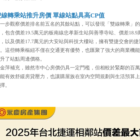
雙線轉乘站推升房價 單線站點具高CP值
一步觀察價差排名前五名的其餘站點，可以發現「雙線轉乘」的
，包含價差19.5萬元的板南線忠孝新生站與善導寺站、價差18
，以及價差17.7萬元的大安站與科技大樓站，擁有雙捷交會的
。這些轉乘樞紐不僅在交通更有優勢，也匯聚了強大的商業機能
升了站點周邊價格。
金萍補充，雖然市中心房價仍具一定門檻，但相較於緊鄰的百萬
能有效舒緩房貸壓力，也讓購屋族在室內空間規劃與生活預算上
擇。