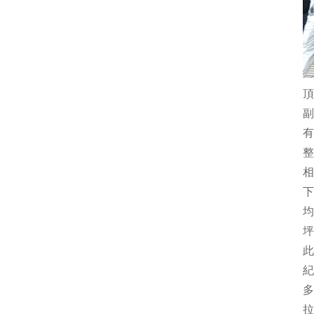
頂
副
有
整
相
下
均
坪
此
紀
多
拉