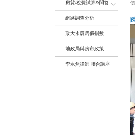
房貸/稅費試算&問答
買屋試算
價
網路調查分析
政大永慶房價指數
地政局與房市政策
李永然律師 聯合講座