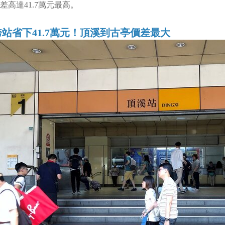
差高達41.7萬元最高。
跨站省下41.7萬元！頂溪到古亭價差最大