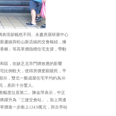
價表現卻截然不同。永慶房屋研展中心
新蘆線與松山新店線的交會樞紐，擁
香榭」等高單價指標住宅支撐，帶動
和區，在缺乏北市門牌效應的影響
宅比例較大，使得房價更顯親民，平
顯示，雙北一般成屋住宅平均約為30
萬元，差距十分驚人。
價差幅度位居第二。陳金萍表示，中正
將躍升為「三捷交會站」，加上周邊
價進一步衝上124.9萬元，與古亭站