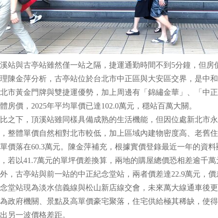
溪站與古亭站雖然僅一站之隔，捷運通勤時間不到5分鐘，但房
理陳金萍分析，古亭站位於台北市中正區與大安區交界，是中和
北市黃金門牌與雙捷運優勢，加上周邊有「錦繡金華」、「中正
體房價，2025年平均單價已達102.0萬元，穩站百萬大關。
比之下，頂溪站雖同樣具備成熟的生活機能，但因位處新北市永
，整體單價自然相對北市較低，加上區域內建物密度高、老舊住
單價落在60.3萬元。陳金萍補充，根據實價登錄最近一年的資料
，若以41.7萬元的單坪價差換算，兩地的購屋總價恐相差逾千
外，古亭站與前一站的中正紀念堂站，兩者價差達22.9萬元，
念堂站現為淡水信義線與松山新店線交會，未來萬大線通車後更
為政府機關、景點及高單價豪宅聚落，住宅供給極其稀缺，使得單
出另一波價格差距。