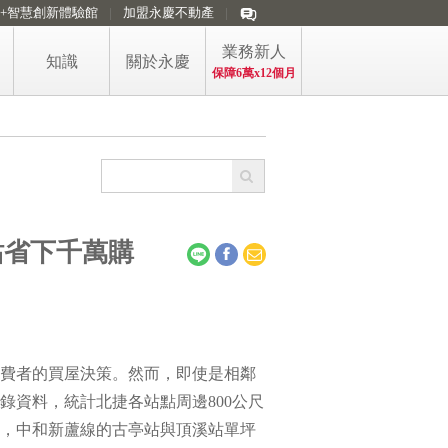
i+智慧創新體驗館
加盟永慶不動產
業務新人
知識
關於永慶
保障6萬x12個月
看房訊懂房市
買賣精選懶人包
買方購屋的稅
房產防詐專區
站省下千萬購
屋主售屋的稅
購售屋稅費短片
政大永慶房價指數
永慶房屋 五大第一
費者的買屋決策。然而，即使是相鄰
錄資料，統計北捷各站點周邊800公尺
，中和新蘆線的古亭站與頂溪站單坪