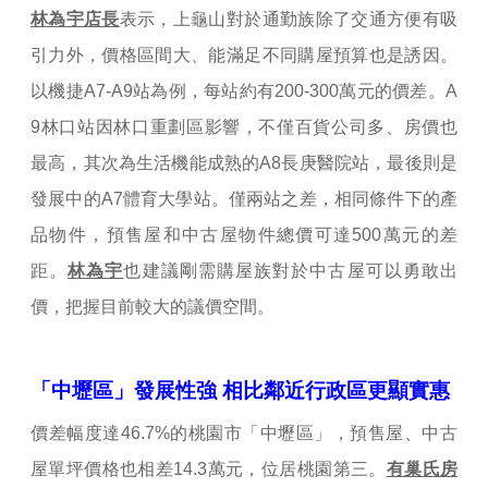
林為宇店長
表示，上龜山對於通勤族除了交通方便有吸
引力外，價格區間大、能滿足不同購屋預算也是誘因。
以機捷A7-A9站為例，每站約有200-300萬元的價差。A
9林口站因林口重劃區影響，不僅百貨公司多、房價也
最高，其次為生活機能成熟的A8長庚醫院站，最後則是
發展中的A7體育大學站。僅兩站之差，相同條件下的產
品物件，預售屋和中古屋物件總價可達500萬元的差
距。
林為宇
也建議剛需購屋族對於中古屋可以勇敢出
價，把握目前較大的議價空間。
「中壢區」發展性強 相比鄰近行政區更顯實惠
價差幅度達46.7%的
桃園
市「中壢區」，預售屋、中古
屋單坪價格也相差14.3萬元，位居桃園第三。
有巢氏房