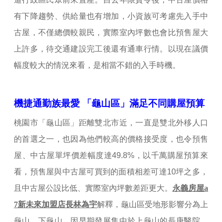
有下降趨勢、供給量也有增加，小資族可考慮先入手中
古屋，不僅總價較親民，實際室內坪數也會比預售屋大
上許多，待交通建設完工後還有通車行情。以現在議價
幅度較大的情況來看，是相當不錯的入手時機。
機捷通勤族最愛 「龜山區」滿足不同購屋預算
桃園
市「龜山區」距離雙北市近，一直是雙北外移人口
的首選之一，也因為他們較高的價格接受度，也令預售
屋、中古屋單坪價差幅度達49.8%，以千萬購屋預算來
看，預售屋與中古屋可買到的面積相差可達10坪之多，
且中古屋公設比低、實際室內坪數差距更大。
永義房屋a
7新未來加盟店長林為宇
解釋，龜山區受地形影響分為上
龜山、下龜山，因早期發展集中於上龜山的長庚醫院、