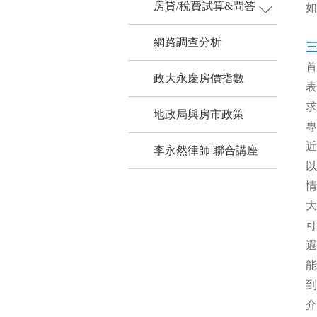
房貸/稅費試算&問答
買屋試算
如
網路調查分析
首
政大永慶房價指數
表
求
地政局與房市政策
專
近
李永然律師 聯合講座
以
情
大
可
還
能
到
介