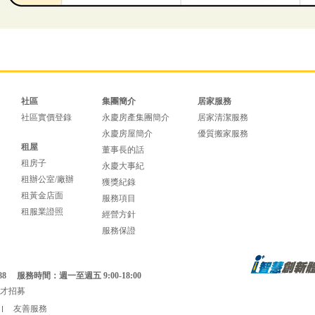
社區
集團簡介
居家服務
社區實價登錄
永慶房產集團簡介
居家清潔服務
永慶房屋簡介
優質搬家服務
租屋
董事長的話
租房子
永慶大事紀
租辦公室/廠辦
獲獎紀錄
租黃金店面
服務項目
租服業證照
經營方針
服務保證
88
服務時間：週一至週五 9:00-18:00
才招募
友善服務