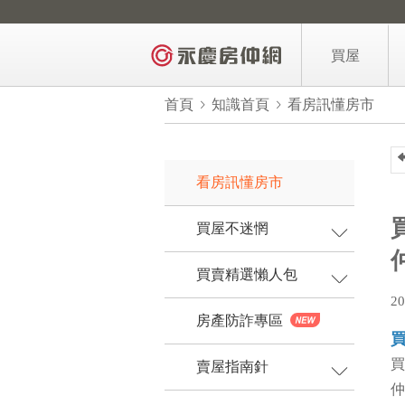
買屋
區域找房
首頁
知識首頁
看房訊懂房市
AI找房
買屋力找房
看房訊懂房市
3年內新屋
買屋不迷惘
億品豪邸
買賣精選懶人包
降價屋
20
買屋主題推薦
房產防詐專區
買屋需求留言
買
賣屋指南針
買屋6招快上
仲