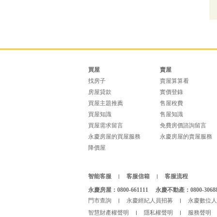
買屋
賣屋
找房子
賣屋算算看
房屋貸款
實價登錄
買屋主題推薦
售屋稅費
買屋知識
售屋知識
買屋需求留言
免費房價諮詢留言
永慶房屋的買屋服務
永慶房屋的賣屋服務
降價屋
智能客服
客服信箱
客服流程
永慶房屋：0800-661111
永慶不動產：0800-3068
門市查詢
永慶經紀人員招募
永慶數位人
智慧財產權聲明
隱私權聲明
服務聲明