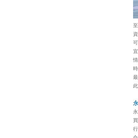
至
資
可
宜
情
時
最
此
永
買
行
合