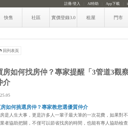
註冊/登入
AI特助
App下載
快售
社區
實價登錄3.0
租屋
門市
售屋房價即時算
租屋
免費房價諮詢留言
政大永慶租金行情地圖
回列表頁
賣屋知識
代租代管服務
稅費試算
買房如何找房仲？專家提醒「3管道3觀
格局圖工具
仲介
25.05
買房如何挑選房仲？專家教您選優質仲介
房是人生大事，更是許多人一輩子最大筆的一次花費，如果對不
手
業者協助把關，不僅可以節省找房的時間，也能有專人協助檢查