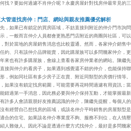
何找？要如何過濾不肖仲介呢？永慶房屋針對找房仲最常見的三
三大管道找房仲：門店、網站與親友推薦優劣解析
先，如果已有鎖定的買房區域，不妨直接到附近的仲介門市詢問
示，一般而言仲介人員都會更熟悉門店附近的商圈與社區，可以
，對於當地的房屋銷售消息也比較靈通。然而，各家仲介銷售中
任約、只有該仲介品牌能賣，因此購屋族可以多問幾家仲介，更
年來也有許多購屋族，會線上查看各家房仲業者的網站。陳繼先
直接與仲介約看房子，如果遇到感覺還不錯的仲介，也能保持聯
形，例如同社區有多少房子正在賣、附近同類型的房價行情等。
，如果沒有鎖定找房範圍，可能需要再花時間過濾有用資訊；當
能錯過第一手消息，因此務必要與仲介保持互動，才能掌握最新
有許多人會請親朋好友推薦認識的仲介，陳繼先提醒，每個人的
沒有經營自己想找房的區域，或該名仲介平時銷售的房屋類型是
適合的住宅。如果該名仲介專業度不夠、服務不到位，在人情壓
紹人難做人。因此不論是透過什麼方式找仲介，最好是多問幾家