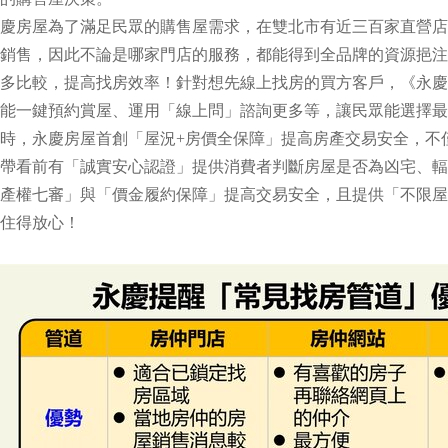
慶房屋為了滿足民眾的購售屋需求，在雙北市有近三百家直營店
銷售，因此不論是哪家門店的服務，都能得到全品牌的資源挹注
多比較，提高找房效率！針對想先線上找房的買方客戶，《永慶
能一鍵預約賞屋、運用「線上問」諮詢更多等，讓民眾能選擇最
時，永慶房屋首創「屋況+房價全保障」提高房產交易安全，不
帶看前有「誠實安心認證」提供消費者判斷房屋是否為凶宅、輻
產權七審」與「價金履約保障」提高交易安全，且提供「不限屋
住得放心！