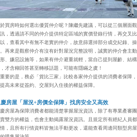
於買房時如何選出優質仲介呢？陳繼先建議，可以從三個層面觀
訊，透過請不同的仲介提供特定區域的實價登錄行情，再交叉比
以，查看其中有無不老實的仲介，故意篩選掉部分成交紀錄、操
。再來是觀察仲介有沒有針對屋況完整說明，誠實的仲介會主動
形、嫌惡設施等，如果有仲介避重就輕，當自己提到屋齡、結構
，才含糊回答甚至轉移話題，可能有隱瞞之虞！
重要的是，務必「貨比三家」比較各家仲介提供的消費者保障，
提高未來從簽約、交屋到入住後的權益保障。
永慶房屋「屋況+房價全保障」找房安全又高效
慶房屋為保障消費者都能清楚掌握屋況資訊，除了有專業產審團
賣雙方的權益，也會主動揭露屋況資訊。且規定所有經紀人員都
情，且所有行情資料皆無法手動更改，還能查看周邊同類型房屋
的購售屋決策。