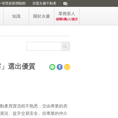
i+智慧創新體驗館
加盟永慶不動產
業務新人
知識
關於永慶
保障6萬x12個月
看房訊懂房市
買賣精選懶人包
買方購屋的稅
房產防詐專區
察」選出優質
屋主售屋的稅
購售屋稅費短片
政大永慶房價指數
永慶房屋 五大第一
動產買賣流程不熟悉，交由專業的房
屋況、提升交易安全。但專業的仲介