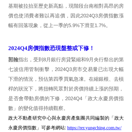
基期被拉抬至歷史新高點，現階段台南相對高昂的房
價也使消費者難以再追價，因此2024Q3房價指數漲
幅有回落現象，從上一季的5.9%下滑至1.7%。
2024Q4
房價指數恐現盤整或下修！
郭翰
指出，受到8月銀行房貸緊縮和9月央行祭出的第
七波信用管制衝擊，2024Q3房市交易量已出現大幅
下滑的情況，預估第四季買氣急凍。在縮銀根、去槓
桿的狀況下，將扭轉民眾對於房價持續上漲的預期，
是否會帶動房價的下修，2024Q4「政大永慶房價指
數」的變化值得持續觀察。
政大不動產研究中心與永慶房產集團共同編製的「政大
永慶房價指數」可參考網站:
https://rer.yungching.com.tw/