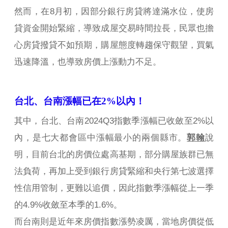
然而，在8月初，因部分銀行房貸將達滿水位，使房
貸資金開始緊縮，導致成屋交易時間拉長，民眾也擔
心房貸撥貸不如預期，購屋態度轉趨保守觀望，買氣
迅速降溫，也導致房價上漲動力不足。
台北、台南漲幅已在2%以內！
其中，台北、台南2024Q3指數季漲幅已收斂至2%以
內，是七大都會區中漲幅最小的兩個縣市。
郭翰
說
明，目前台北的房價位處高基期，部分購屋族群已無
法負荷，再加上受到銀行房貸緊縮和央行第七波選擇
性信用管制，更難以追價，因此指數季漲幅從上一季
的4.9%收斂至本季的1.6%。
而台南則是近年來房價指數漲勢凌厲，當地房價從低