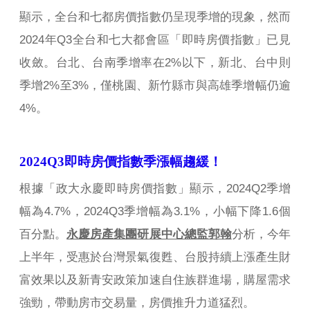
顯示，全台和七都房價指數仍呈現季增的現象，然而
2024年Q3全台和七大都會區「即時房價指數」已見
收斂。台北、台南季增率在2%以下，新北、台中則
季增2%至3%，僅桃園、新竹縣市與高雄季增幅仍逾
4%。
2024Q3
即時房價指數季漲幅趨緩！
根據「政大永慶即時房價指數」顯示，2024Q2季增
幅為4.7%，2024Q3季增幅為3.1%，小幅下降1.6個
百分點。
永慶房產集團研展中心總監郭翰
分析，今年
上半年，受惠於台灣景氣復甦、台股持續上漲產生財
富效果以及新青安政策加速自住族群進場，購屋需求
強勁，帶動房市交易量，房價推升力道猛烈。