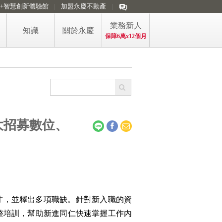
i+智慧創新體驗館
加盟永慶不動產
業務新人
知識
關於永慶
保障6萬x12個月
看房訊懂房市
買賣精選懶人包
買方購屋的稅
房產防詐專區
大招募數位、
屋主售屋的稅
購售屋稅費短片
政大永慶房價指數
永慶房屋 五大第一
才，並釋出多項職缺。針對新入職的資
」的完整培訓，幫助新進同仁快速掌握工作內