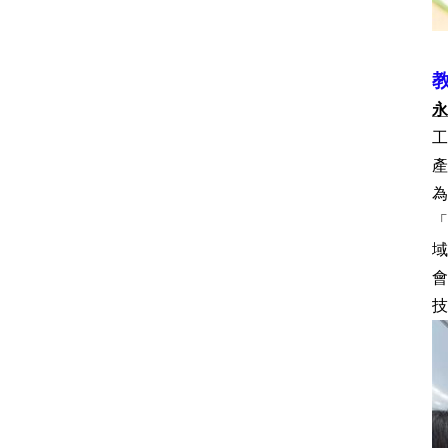
教
產
「
域
技