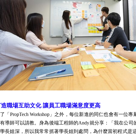
打造職場互助文化 讓員工職場滿意度更高
了「PropTech Workshop」之外，每位新進的同仁也會有
有導師可以請教。身為後端工程師的Andy就分享：「我在公
學長姐深，所以我常常抓著學長姐到處問，為什麼當初程式是這