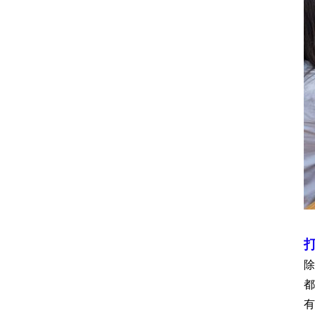
除
都
有