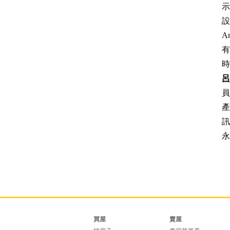
設
A
有
時
員
產
訊
永
買屋
賣屋