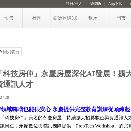
註冊/登入
AI特助
App下載
快售
社區
實價登錄3.0
租屋
門市
售屋房價即時算
租屋
免費房價諮詢留言
政大永慶租金行情地圖
回列表頁
賣屋知識
代租代管服務
稅費試算
「科技房仲」永慶房屋深化AI發展！擴
格局圖工具
資通訊人才
24.08
跨領域轉職也能很安心 永慶提供完整教育訓練從頭練起
有「科技房仲」美名的永慶房屋，持續擴大招募數位與資通訊人
手
訊同仁，永慶數位與資訊團隊提供「PropTech Workshop