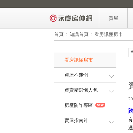
買屋
區域找房
首頁
知識首頁
看房訊懂房市
AI找房
買屋力找房
看房訊懂房市
3年內新屋
買屋不迷惘
億品豪邸
買賣精選懶人包
降價屋
20
買屋主題推薦
房產防詐專區
買屋需求留言
賣屋指南針
買屋6招快上
通