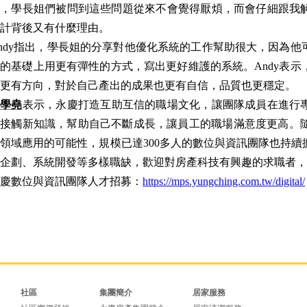
示，學長姐們被問到這些問題從來不會覺得厭煩，而會仔細跟我
計背後又有什麼理由。
ndy
指出，學長姐的分享對他優化系統的工作幫助很大，因為他
的基礎上用更有彈性的方式，寫出更好維護的系統。Andy表
更有方向，對於自己產出的成果也更有自信，品質也更穩定。
呂學堯
表示，永慶打造互助互信的職場文化，讓團隊成員在進行
接觸新知識，幫助自己不斷成長，讓員工的職場滿意度更高。隨
領域應用的可能性，規模已達300多人的數位與資訊團隊也持
企劃、系統開發等多樣職缺，歡迎對房產科技有興趣的求職者，
慶數位與資訊團隊人才招募：
https://mps.yungching.com.tw/digital/
社區
集團簡介
居家服務