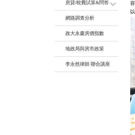
房貸/稅費試算&問答
買屋試算
以
網路調查分析
政大永慶房價指數
地政局與房市政策
李永然律師 聯合講座