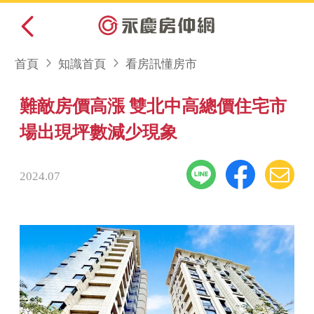
首頁
知識首頁
看房訊懂房市
難敵房價高漲 雙北中高總價住宅市
場出現坪數減少現象
2024.07