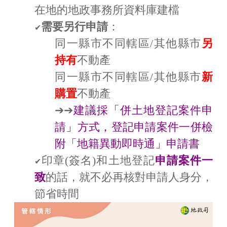
在地的地政事務所資料庫建檔
需要另行申請
：
✔
同一縣市不同轄區/其他縣市
另
持有
不動產
同一縣市不同轄區/其他縣市
新
購置
不動產
➔➔
建議採「併土地登記案件申
請」方式，登記申請案件一併檢
附「地籍異動即時通」申請書
印章(簽名)和土地登記
申請案件一
✔
致
的話，就不必再核對申請人身分，
節省時間