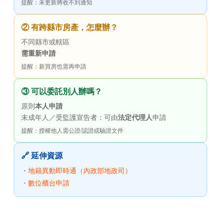
提醒：未更新將收不到通知
② 有跨縣市房產，怎麼辦？
不同縣市或轄區
需重新申請
提醒：新買房也需再申請
③ 可以委託別人辦嗎？
原則
本人申請
未成年人／受監護宣告者：可由
法定代理人
申請
提醒：授權他人需公證/認證或驗證文件
🔗 延伸資源
・
地籍異動即時通（內政部地政司）
・
數位櫃台申請