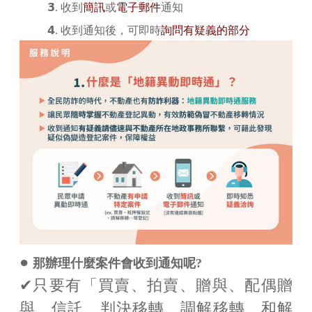
𝟯. 收到
簡訊
或
電子郵件
通知
𝟰. 收到通知後，可即時
詢問有疑義的部分
●
那辦理什麼案件會收到通知呢?
✔只要有「買賣、拍賣、贈與、配偶贈
與、信託、判決移轉、調解移轉、和解