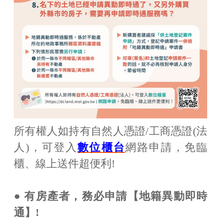
所有權人如持有自然人憑證/工商憑證(法
人)，可登入
數位櫃台
網路申請，免臨
櫃、線上送件超便利!
●
有房產者，務必申請【地籍異動即時
通】!